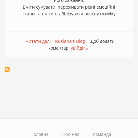
його бажання.
Вміти сумувати, переживати різні емоційні
стани та вміти стабілізувати власну психіку
Читати далі
про
Ruslana's Blog
Щоб додати
коментар,
Психічне
увійдіть
здоровʼя
Головна
Про нас
Команда