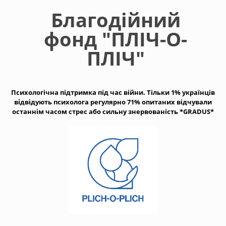
Перейти
Благодiйний
до
основного
фонд "ПЛIЧ-О-
вмісту
ПЛIЧ"
Психологічна підтримка під час війни. Тільки 1% українців
відвідують психолога регулярно 71% опитаних відчували
останнім часом стрес або сильну знервованість *GRADUS*